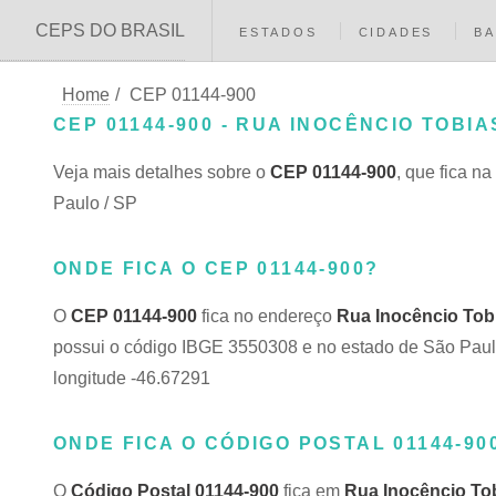
CEPS DO BRASIL
ESTADOS
CIDADES
BA
Home
/
CEP 01144-900
CEP 01144-900 - RUA INOCÊNCIO TOBIAS
Veja mais detalhes sobre o
CEP 01144-900
, que fica na
Paulo / SP
ONDE FICA O CEP 01144-900?
O
CEP 01144-900
fica no endereço
Rua Inocêncio Tob
possui o código IBGE 3550308 e no estado de São Paulo 
longitude -46.67291
ONDE FICA O CÓDIGO POSTAL 01144-90
O
Código Postal 01144-900
fica em
Rua Inocêncio To