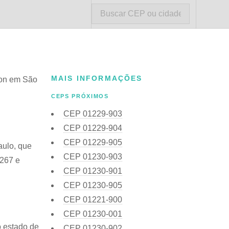
MAIS INFORMAÇÕES
son em São
CEPS PRÓXIMOS
CEP
01229-903
CEP
01229-904
CEP
01229-905
aulo, que
CEP
01230-903
2267 e
CEP
01230-901
CEP
01230-905
CEP
01221-900
CEP
01230-001
o estado de
CEP
01230-902