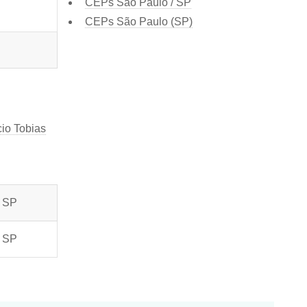
CEPs São Paulo / SP
CEPs São Paulo (SP)
io Tobias
/ SP
/ SP