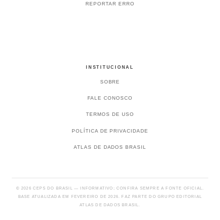
REPORTAR ERRO
INSTITUCIONAL
SOBRE
FALE CONOSCO
TERMOS DE USO
POLÍTICA DE PRIVACIDADE
ATLAS DE DADOS BRASIL
© 2026 CEPS DO BRASIL — INFORMATIVO; CONFIRA SEMPRE A FONTE OFICIAL.
BASE ATUALIZADA EM FEVEREIRO DE 2026. FAZ PARTE DO GRUPO EDITORIAL
ATLAS DE DADOS BRASIL.