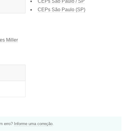
CEPs São Paulo / SP
CEPs São Paulo (SP)
s Miller
um erro?
Informe uma correção
.