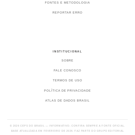
FONTES E METODOLOGIA
REPORTAR ERRO
INSTITUCIONAL
SOBRE
FALE CONOSCO
TERMOS DE USO
POLÍTICA DE PRIVACIDADE
ATLAS DE DADOS BRASIL
© 2026 CEPS DO BRASIL — INFORMATIVO; CONFIRA SEMPRE A FONTE OFICIAL.
BASE ATUALIZADA EM FEVEREIRO DE 2026. FAZ PARTE DO GRUPO EDITORIAL