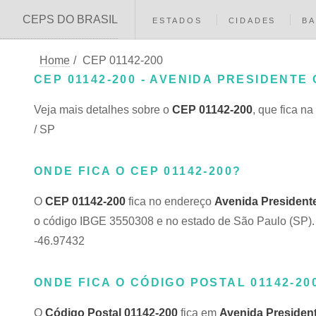
CEPS DO BRASIL
ESTADOS
CIDADES
BA
Home
/
CEP 01142-200
CEP 01142-200 - AVENIDA PRESIDENTE
Veja mais detalhes sobre o
CEP 01142-200
, que fica na
/ SP
ONDE FICA O CEP 01142-200?
O
CEP 01142-200
fica no endereço
Avenida President
o código IBGE 3550308 e no estado de São Paulo (SP). E
-46.97432
ONDE FICA O CÓDIGO POSTAL 01142-20
O
Código Postal 01142-200
fica em
Avenida Presiden