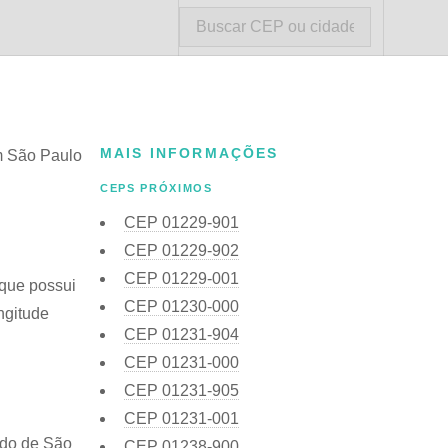
MAIS INFORMAÇÕES
em São Paulo
CEPS PRÓXIMOS
CEP
01229-901
CEP
01229-902
CEP
01229-001
 que possui
CEP
01230-000
ngitude
CEP
01231-904
CEP
01231-000
CEP
01231-905
CEP
01231-001
ado de São
CEP
01238-900