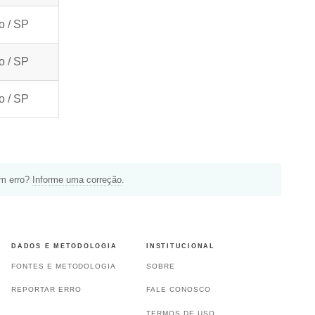
o / SP
o / SP
o / SP
um erro?
Informe uma correção
.
DADOS E METODOLOGIA
INSTITUCIONAL
FONTES E METODOLOGIA
SOBRE
REPORTAR ERRO
FALE CONOSCO
TERMOS DE USO