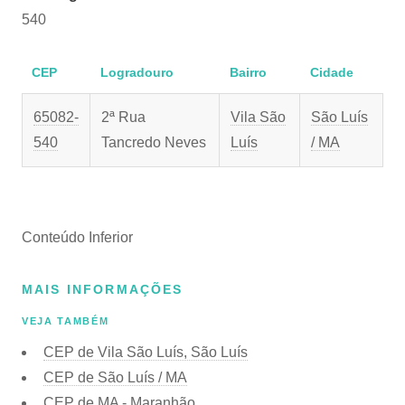
540
CEP
Logradouro
Bairro
Cidade
65082-
2ª Rua
Vila São
São Luís
540
Tancredo Neves
Luís
/ MA
Conteúdo Inferior
MAIS INFORMAÇÕES
VEJA TAMBÉM
CEP de Vila São Luís, São Luís
CEP de São Luís / MA
CEP de MA - Maranhão