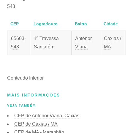
543
CEP
Logradouro
Bairro
Cidade
65603-
1ª Travessa
Antenor
Caxias /
543
Santarém
Viana
MA
Conteúdo Inferior
MAIS INFORMAÇÕES
VEJA TAMBÉM
CEP de Antenor Viana, Caxias
CEP de Caxias / MA
CEP de MA - Maranhão