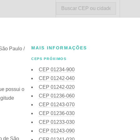
MAIS INFORMAÇÕES
São Paulo /
CEPS PRÓXIMOS
CEP
01234-900
CEP
01242-040
CEP
01242-020
ue possui o
CEP
01236-060
ngitude
CEP
01243-070
CEP
01236-030
CEP
01233-030
CEP
01243-090
do de São
CEP
01241-020