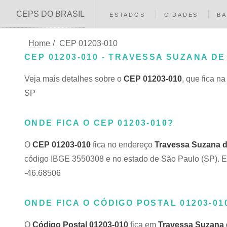
CEPS DO BRASIL
ESTADOS
CIDADES
BA
Home
/
CEP 01203-010
CEP 01203-010 - TRAVESSA SUZANA DE
Veja mais detalhes sobre o
CEP 01203-010
, que fica n
SP
ONDE FICA O CEP 01203-010?
O
CEP 01203-010
fica no endereço
Travessa Suzana 
código IBGE 3550308 e no estado de São Paulo (SP). Est
-46.68506
ONDE FICA O CÓDIGO POSTAL 01203-01
O
Código Postal 01203-010
fica em
Travessa Suzana