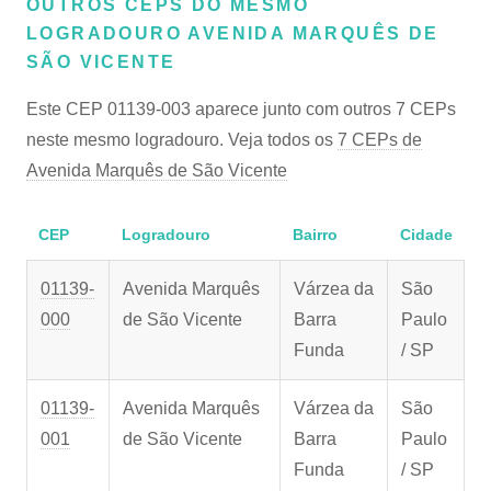
OUTROS CEPS DO MESMO
LOGRADOURO AVENIDA MARQUÊS DE
SÃO VICENTE
Este CEP 01139-003 aparece junto com outros 7 CEPs
neste mesmo logradouro. Veja todos os
7 CEPs de
Avenida Marquês de São Vicente
CEP
Logradouro
Bairro
Cidade
01139-
Avenida Marquês
Várzea da
São
000
de São Vicente
Barra
Paulo
Funda
/ SP
01139-
Avenida Marquês
Várzea da
São
001
de São Vicente
Barra
Paulo
Funda
/ SP