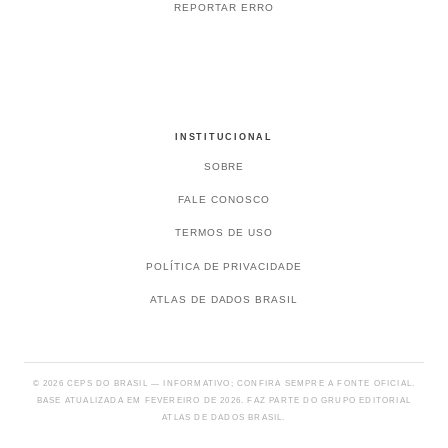
REPORTAR ERRO
INSTITUCIONAL
SOBRE
FALE CONOSCO
TERMOS DE USO
POLÍTICA DE PRIVACIDADE
ATLAS DE DADOS BRASIL
© 2026 CEPS DO BRASIL — INFORMATIVO; CONFIRA SEMPRE A FONTE OFICIAL.
BASE ATUALIZADA EM FEVEREIRO DE 2026. FAZ PARTE DO GRUPO EDITORIAL
ATLAS DE DADOS BRASIL.