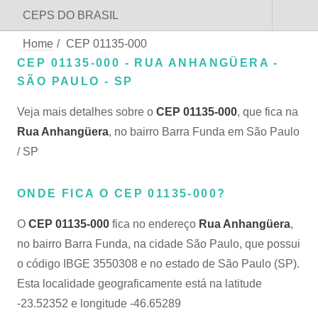
CEPS DO BRASIL
Home
/
CEP 01135-000
CEP 01135-000 - RUA ANHANGÜERA -
SÃO PAULO - SP
Veja mais detalhes sobre o
CEP 01135-000
, que fica na
Rua Anhangüera
, no bairro Barra Funda em São Paulo
/ SP
ONDE FICA O CEP 01135-000?
O
CEP 01135-000
fica no endereço
Rua Anhangüera
,
no bairro Barra Funda, na cidade São Paulo, que possui
o código IBGE 3550308 e no estado de São Paulo (SP).
Esta localidade geograficamente está na latitude
-23.52352 e longitude -46.65289