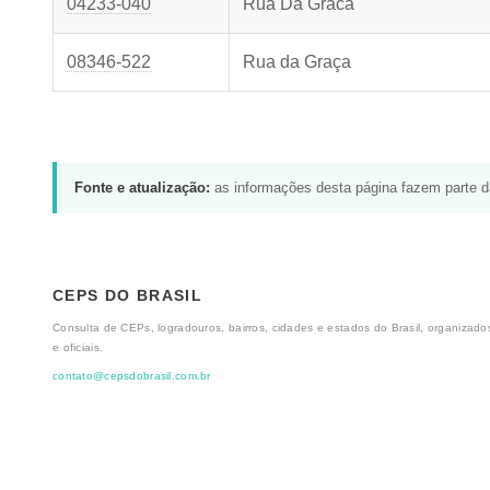
04233-040
Rua Da Graca
08346-522
Rua da Graça
Fonte e atualização:
as informações desta página fazem parte 
CEPS DO BRASIL
Consulta de CEPs, logradouros, bairros, cidades e estados do Brasil, organizados
e oficiais.
contato@cepsdobrasil.com.br