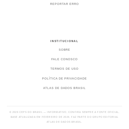
REPORTAR ERRO
INSTITUCIONAL
SOBRE
FALE CONOSCO
TERMOS DE USO
POLÍTICA DE PRIVACIDADE
ATLAS DE DADOS BRASIL
© 2026 CEPS DO BRASIL — INFORMATIVO; CONFIRA SEMPRE A FONTE OFICIAL.
BASE ATUALIZADA EM FEVEREIRO DE 2026. FAZ PARTE DO GRUPO EDITORIAL
ATLAS DE DADOS BRASIL.