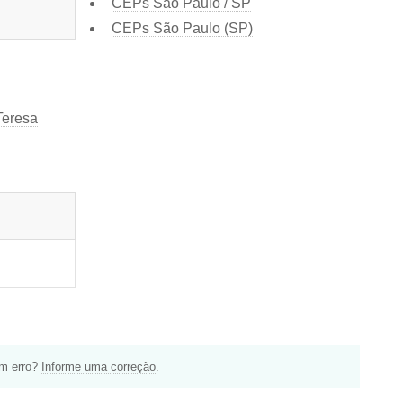
CEPs São Paulo / SP
CEPs São Paulo (SP)
Teresa
um erro?
Informe uma correção
.