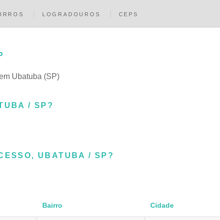
IRROS
LOGRADOUROS
CEPS
P
 em Ubatuba (SP)
TUBA / SP?
CESSO, UBATUBA / SP?
Bairro
Cidade