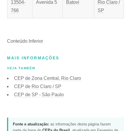
13504-
Avenida 5
Batovi
Rio Claro /
766
SP
Conteúdo Inferior
MAIS INFORMAÇÕES
VEJA TAMBÉM
CEP de Zona Central, Rio Claro
CEP de Rio Claro / SP
CEP de SP - São Paulo
Fonte e atualização:
as informações desta página fazem
parte da base do
CEPs do Brasil
, atualizada em Fevereiro de