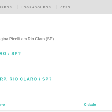
IRROS
LOGRADOUROS
CEPS
gina Picelli em Rio Claro (SP)
RO / SP?
RP, RIO CLARO / SP?
rro
Cidade