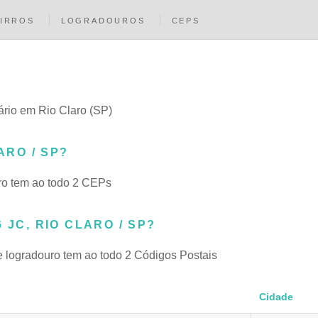
IRROS
LOGRADOUROS
CEPS
ário em Rio Claro (SP)
ARO / SP?
ro tem ao todo 2 CEPs
 JC, RIO CLARO / SP?
e logradouro tem ao todo 2 Códigos Postais
Cidade