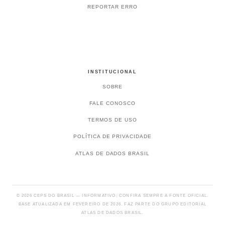
REPORTAR ERRO
INSTITUCIONAL
SOBRE
FALE CONOSCO
TERMOS DE USO
POLÍTICA DE PRIVACIDADE
ATLAS DE DADOS BRASIL
© 2026 CEPS DO BRASIL — INFORMATIVO; CONFIRA SEMPRE A FONTE OFICIAL.
BASE ATUALIZADA EM FEVEREIRO DE 2026. FAZ PARTE DO GRUPO EDITORIAL
ATLAS DE DADOS BRASIL.