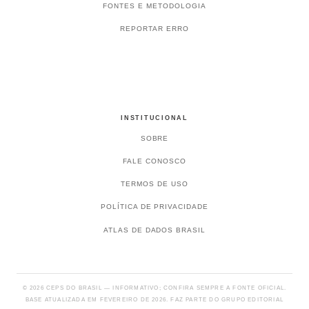
FONTES E METODOLOGIA
REPORTAR ERRO
INSTITUCIONAL
SOBRE
FALE CONOSCO
TERMOS DE USO
POLÍTICA DE PRIVACIDADE
ATLAS DE DADOS BRASIL
© 2026 CEPS DO BRASIL — INFORMATIVO; CONFIRA SEMPRE A FONTE OFICIAL.
BASE ATUALIZADA EM FEVEREIRO DE 2026. FAZ PARTE DO GRUPO EDITORIAL