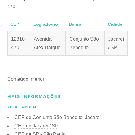
470
CEP
Logradouro
Bairro
Cidade
12310-
Avenida
Conjunto São
Jacareí
470
Alex Darque
Benedito
/ SP
Conteúdo Inferior
MAIS INFORMAÇÕES
VEJA TAMBÉM
CEP de Conjunto São Benedito, Jacareí
CEP de Jacareí / SP
CEP de SP - São Paulo