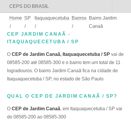
CEPS DO BRASIL
Home
SP
Itaquaquecetuba
Bairros
Bairro Jardim
/
/
/
/
Canaã
CEP JARDIM CANAÃ -
ITAQUAQUECETUBA / SP
O
CEP de Jardim Canaã, Itaquaquecetuba / SP
vai de
08585-200 até 08585-300 e o bairro tem um total de 11
logradouros. O bairro Jardim Canaã fica na cidade de
Itaquaquecetuba / SP, no estado de São Paulo
QUAL O CEP DE JARDIM CANAÃ / SP?
O
CEP de Jardim Canaã
, em Itaquaquecetuba / SP vai
do 08585-200 ao 08585-300