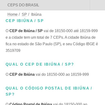
CEPS DO BRASIL
Home
/
SP
/
Ibiúna
CEP IBIÚNA / SP
O
CEP de Ibiúna / SP
vai de 18150-000 até 18159-999
e a cidade tem um total de 7 CEPs. A cidade Ibiúna de
fica no estado de São Paulo (SP), e seu Código IBGE é
3519709
QUAL O CEP DE IBIÚNA / SP?
O
CEP de Ibiúna
vai do 18150-000 ao 18159-999
QUAL O CÓDIGO POSTAL DE IBIÚNA /
SP?
O
Código Postal de Ibiúna
vai do 18150-000 ao