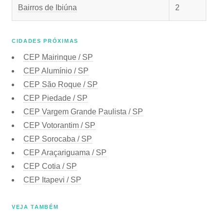
Bairros de Ibiúna
2
CIDADES PRÓXIMAS
CEP
Mairinque / SP
CEP
Alumínio / SP
CEP
São Roque / SP
CEP
Piedade / SP
CEP
Vargem Grande Paulista / SP
CEP
Votorantim / SP
CEP
Sorocaba / SP
CEP
Araçariguama / SP
CEP
Cotia / SP
CEP
Itapevi / SP
VEJA TAMBÉM