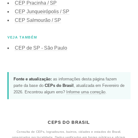
CEP
Pracinha / SP
CEP
Junqueirópolis / SP
CEP
Salmourão / SP
VEJA TAMBÉM
CEP de
SP - São Paulo
Fonte e atualização:
as informações desta página fazem
parte da base do
CEPs do Brasil
, atualizada em Fevereiro de
2026. Encontrou algum erro?
Informe uma correção
.
CEPS DO BRASIL
Consulta de CEPs, logradouros, bairros, cidades e estados do Brasil,
organizados por localidade. Dados verificados em fontes públicas e oficiais.