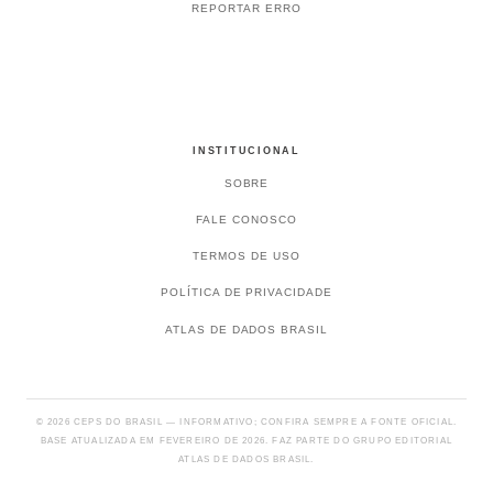
REPORTAR ERRO
INSTITUCIONAL
SOBRE
FALE CONOSCO
TERMOS DE USO
POLÍTICA DE PRIVACIDADE
ATLAS DE DADOS BRASIL
© 2026 CEPS DO BRASIL — INFORMATIVO; CONFIRA SEMPRE A FONTE OFICIAL.
BASE ATUALIZADA EM FEVEREIRO DE 2026. FAZ PARTE DO GRUPO EDITORIAL
ATLAS DE DADOS BRASIL.