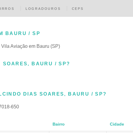
IRROS
LOGRADOUROS
CEPS
M BAURU / SP
ro Vila Aviação em Bauru (SP)
S SOARES, BAURU / SP?
LCINDO DIAS SOARES, BAURU / SP?
7018-650
Bairro
Cidade