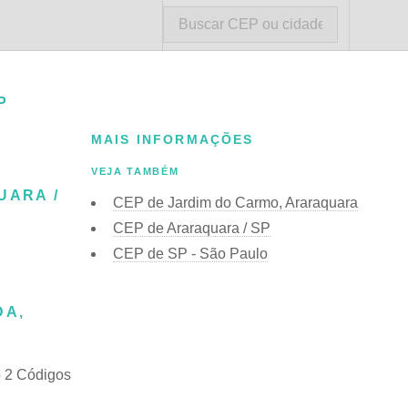
P
MAIS INFORMAÇÕES
VEJA TAMBÉM
UARA /
CEP de Jardim do Carmo, Araraquara
CEP de Araraquara / SP
CEP de SP - São Paulo
DA,
o 2 Códigos