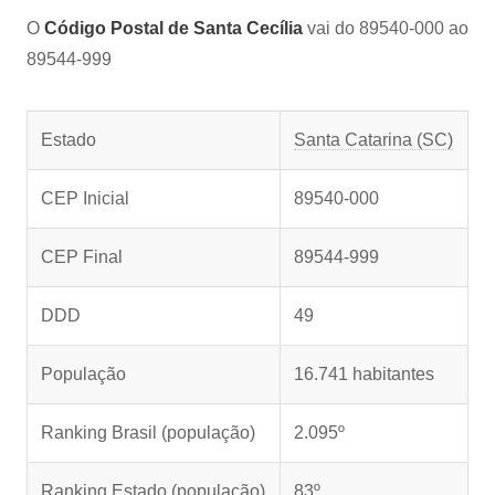
O
Código Postal de Santa Cecília
vai do 89540-000 ao
89544-999
Estado
Santa Catarina (SC)
CEP Inicial
89540-000
CEP Final
89544-999
DDD
49
População
16.741 habitantes
Ranking Brasil (população)
2.095º
Ranking Estado (população)
83º