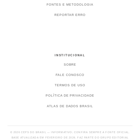
FONTES E METODOLOGIA
REPORTAR ERRO
INSTITUCIONAL
SOBRE
FALE CONOSCO
TERMOS DE USO
POLÍTICA DE PRIVACIDADE
ATLAS DE DADOS BRASIL
© 2026 CEPS DO BRASIL — INFORMATIVO; CONFIRA SEMPRE A FONTE OFICIAL.
BASE ATUALIZADA EM FEVEREIRO DE 2026. FAZ PARTE DO GRUPO EDITORIAL