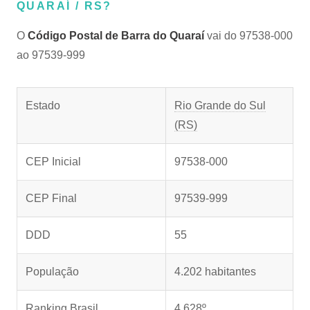
QUARAÍ / RS?
O
Código Postal de Barra do Quaraí
vai do 97538-000
ao 97539-999
Estado
Rio Grande do Sul
(RS)
CEP Inicial
97538-000
CEP Final
97539-999
DDD
55
População
4.202 habitantes
Ranking Brasil
4.628º