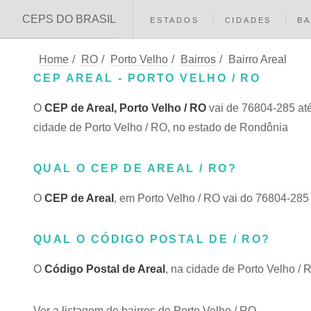
CEPS DO BRASIL
ESTADOS
CIDADES
BA
Home
/
RO
/
Porto Velho
/
Bairros
/
Bairro Areal
CEP AREAL - PORTO VELHO / RO
O
CEP de Areal, Porto Velho / RO
vai de 76804-285 até 
cidade de Porto Velho / RO, no estado de Rondônia
QUAL O CEP DE AREAL / RO?
O
CEP de Areal
, em Porto Velho / RO vai do 76804-28
QUAL O CÓDIGO POSTAL DE / RO?
O
Código Postal de Areal
, na cidade de Porto Velho /
Ver a listagem de bairros de Porto Velho / RO