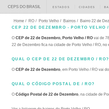
CEPS DO BRASIL
ESTADOS
CIDADES
BA
Home
/
RO
/
Porto Velho
/
Bairros
/
Bairro 22 de De
CEP 22 DE DEZEMBRO - PORTO VELHO /
O
CEP de 22 de Dezembro, Porto Velho / RO
vai de 78
22 de Dezembro fica na cidade de Porto Velho / RO, no
QUAL O CEP DE 22 DE DEZEMBRO / RO
O
CEP de 22 de Dezembro
, em Porto Velho / RO vai 
QUAL O CÓDIGO POSTAL DE / RO?
O
Código Postal de 22 de Dezembro
, na cidade de P
Ver a listagem de bairros de Porto Velho / RO