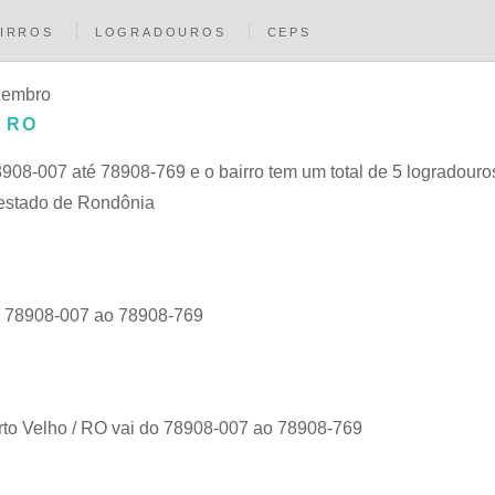
IRROS
LOGRADOUROS
CEPS
zembro
 RO
908-007 até 78908-769 e o bairro tem um total de 5 logradouros
 estado de Rondônia
?
do 78908-007 ao 78908-769
orto Velho / RO vai do 78908-007 ao 78908-769