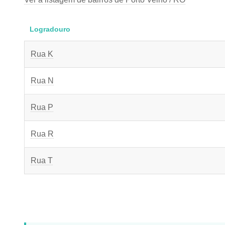
Logradouro
Rua K
Rua N
Rua P
Rua R
Rua T