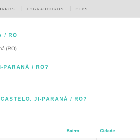
IRROS
LOGRADOUROS
CEPS
 / RO
aná (RO)
I-PARANÁ / RO?
CASTELO, JI-PARANÁ / RO?
Bairro
Cidade