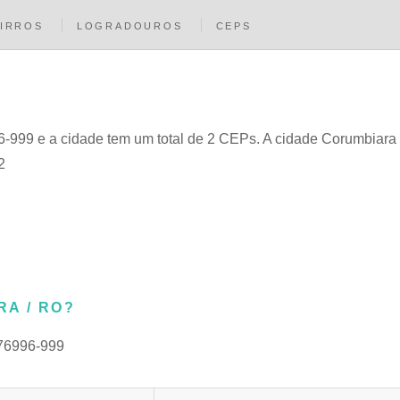
IRROS
LOGRADOUROS
CEPS
-999 e a cidade tem um total de 2 CEPs. A cidade Corumbiara 
2
A / RO?
 76996-999