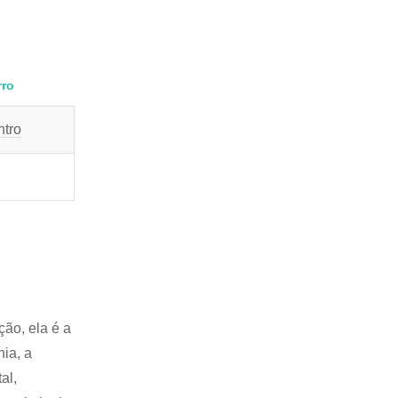
rro
tro
ão, ela é a
ia, a
al,