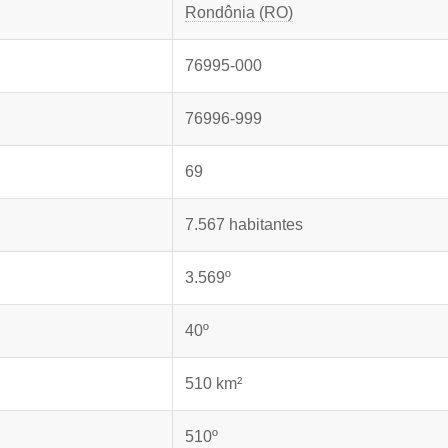
Rondônia (RO)
76995-000
76996-999
69
7.567 habitantes
3.569º
40º
510 km²
510º