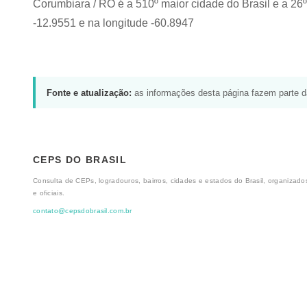
Corumbiara / RO é a 510º maior cidade do Brasil e a 26º
-12.9551 e na longitude -60.8947
Fonte e atualização:
as informações desta página fazem parte 
CEPS DO BRASIL
Consulta de CEPs, logradouros, bairros, cidades e estados do Brasil, organizados
e oficiais.
contato@cepsdobrasil.com.br