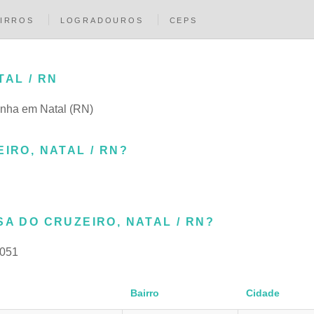
IRROS
LOGRADOUROS
CEPS
TAL / RN
dinha em Natal (RN)
IRO, NATAL / RN?
SA DO CRUZEIRO, NATAL / RN?
-051
Bairro
Cidade