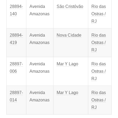
28894-
Avenida
São Cristóvão
Rio das
140
Amazonas
Ostras /
RJ
28894-
Avenida
Nova Cidade
Rio das
419
Amazonas
Ostras /
RJ
28897-
Avenida
Mar Y Lago
Rio das
006
Amazonas
Ostras /
RJ
28897-
Avenida
Mar Y Lago
Rio das
014
Amazonas
Ostras /
RJ