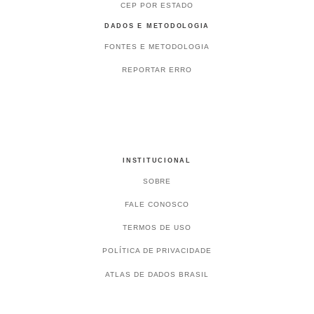
CEP POR ESTADO
DADOS E METODOLOGIA
FONTES E METODOLOGIA
REPORTAR ERRO
INSTITUCIONAL
SOBRE
FALE CONOSCO
TERMOS DE USO
POLÍTICA DE PRIVACIDADE
ATLAS DE DADOS BRASIL