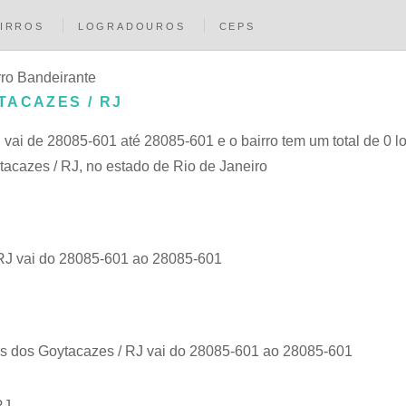
IRROS
LOGRADOUROS
CEPS
rro Bandeirante
TACAZES / RJ
J
vai de 28085-601 até 28085-601 e o bairro tem um total de 0 l
acazes / RJ, no estado de Rio de Janeiro
RJ vai do 28085-601 ao 28085-601
s dos Goytacazes / RJ vai do 28085-601 ao 28085-601
RJ