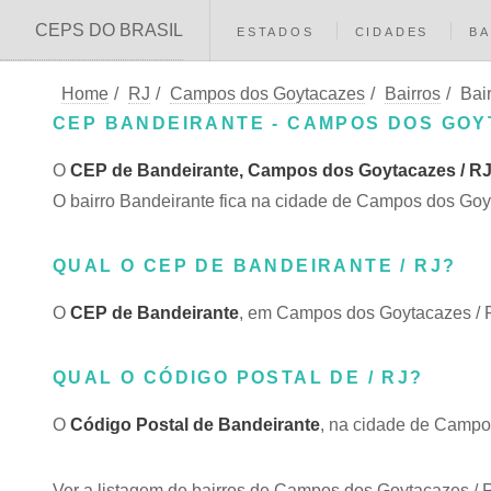
CEPS DO BRASIL
ESTADOS
CIDADES
BA
Home
/
RJ
/
Campos dos Goytacazes
/
Bairros
/
Bai
CEP BANDEIRANTE - CAMPOS DOS GOY
O
CEP de Bandeirante, Campos dos Goytacazes / R
O bairro Bandeirante fica na cidade de Campos dos Goyt
QUAL O CEP DE BANDEIRANTE / RJ?
O
CEP de Bandeirante
, em Campos dos Goytacazes / 
QUAL O CÓDIGO POSTAL DE / RJ?
O
Código Postal de Bandeirante
, na cidade de Campo
Ver a listagem de bairros de Campos dos Goytacazes / 