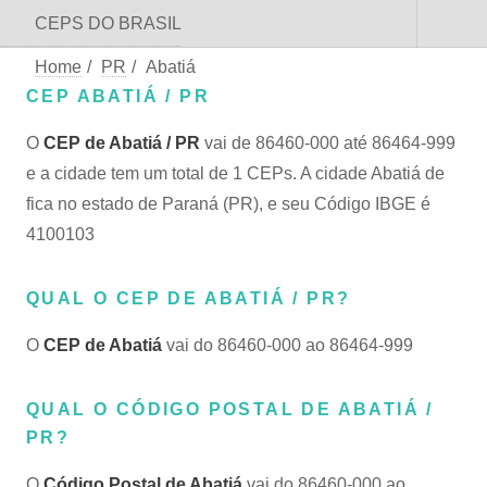
CEPS DO BRASIL
Home
/
PR
/
Abatiá
CEP ABATIÁ / PR
O
CEP de Abatiá / PR
vai de 86460-000 até 86464-999
e a cidade tem um total de 1 CEPs. A cidade Abatiá de
fica no estado de Paraná (PR), e seu Código IBGE é
4100103
QUAL O CEP DE ABATIÁ / PR?
O
CEP de Abatiá
vai do 86460-000 ao 86464-999
QUAL O CÓDIGO POSTAL DE ABATIÁ /
PR?
O
Código Postal de Abatiá
vai do 86460-000 ao