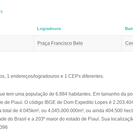
PI
Logradouro
Bai
Praça Francisco Belo
Cen
os, 1 endereços/logradouros e 1 CEPs diferentes.
que tem uma população de 6.884 habitantes. Em tamanho da po
dade de Piauí. O código IBGE de Dom Expedito Lopes é 2.203.40
a total de 4.045km², ou 4.045.000.000m², ou ainda 404.500 hec
ade do Brasil e a 203º maior do estado de Piauí. Sua localizaçã
6396