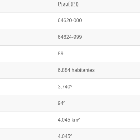
Piauí (PI)
64620-000
64624-999
89
6.884 habitantes
3.740º
94º
4.045 km²
4.045º