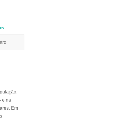
rro
tro
pulação,
4 e na
tares. Em
o