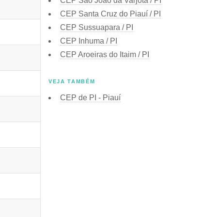
CEP
São João da Varjota / PI
CEP
Santa Cruz do Piauí / PI
CEP
Sussuapara / PI
CEP
Inhuma / PI
CEP
Aroeiras do Itaim / PI
VEJA TAMBÉM
CEP de
PI - Piauí