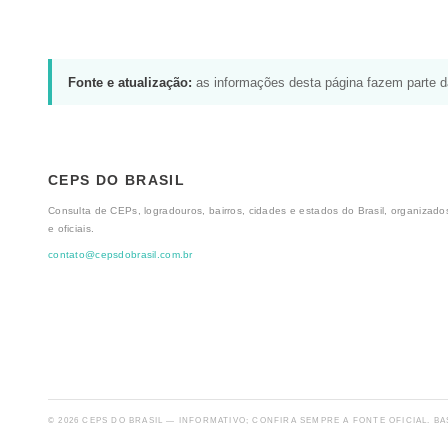
Fonte e atualização:
as informações desta página fazem parte 
CEPS DO BRASIL
Consulta de CEPs, logradouros, bairros, cidades e estados do Brasil, organizados
e oficiais.
contato@cepsdobrasil.com.br
© 2026 CEPS DO BRASIL — INFORMATIVO; CONFIRA SEMPRE A FONTE OFICIAL. BA