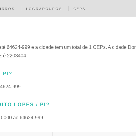
IRROS
LOGRADOUROS
CEPS
até 64624-999 e a cidade tem um total de 1 CEPs. A cidade Do
GE é 2203404
 PI?
64624-999
TO LOPES / PI?
0-000 ao 64624-999