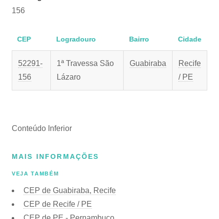
156
CEP
Logradouro
Bairro
Cidade
52291-
1ª Travessa São
Guabiraba
Recife
156
Lázaro
/ PE
Conteúdo Inferior
MAIS INFORMAÇÕES
VEJA TAMBÉM
CEP de Guabiraba, Recife
CEP de Recife / PE
CEP de PE - Pernambuco