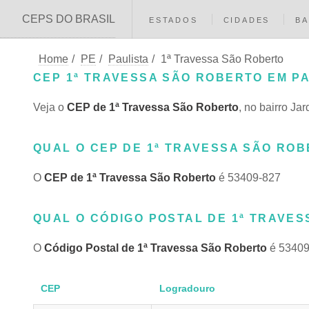
CEPS DO BRASIL
ESTADOS
CIDADES
BA
Home
/
PE
/
Paulista
/
1ª Travessa São Roberto
CEP 1ª TRAVESSA SÃO ROBERTO EM PA
Veja o
CEP de 1ª Travessa São Roberto
, no bairro Ja
QUAL O CEP DE 1ª TRAVESSA SÃO ROBE
O
CEP de 1ª Travessa São Roberto
é 53409-827
QUAL O CÓDIGO POSTAL DE 1ª TRAVES
O
Código Postal de 1ª Travessa São Roberto
é 53409
CEP
Logradouro