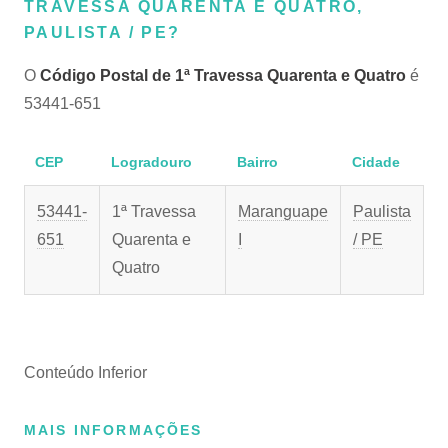
TRAVESSA QUARENTA E QUATRO,
PAULISTA / PE?
O
Código Postal de 1ª Travessa Quarenta e Quatro
é
53441-651
CEP
Logradouro
Bairro
Cidade
53441-
1ª Travessa
Maranguape
Paulista
651
Quarenta e
I
/ PE
Quatro
Conteúdo Inferior
MAIS INFORMAÇÕES