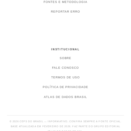
FONTES E METODOLOGIA
REPORTAR ERRO
INSTITUCIONAL
SOBRE
FALE CONOSCO
TERMOS DE USO
POLÍTICA DE PRIVACIDADE
ATLAS DE DADOS BRASIL
© 2026 CEPS DO BRASIL — INFORMATIVO; CONFIRA SEMPRE A FONTE OFICIAL.
BASE ATUALIZADA EM FEVEREIRO DE 2026. FAZ PARTE DO GRUPO EDITORIAL