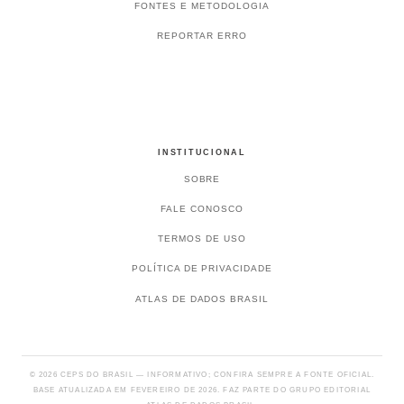
FONTES E METODOLOGIA
REPORTAR ERRO
INSTITUCIONAL
SOBRE
FALE CONOSCO
TERMOS DE USO
POLÍTICA DE PRIVACIDADE
ATLAS DE DADOS BRASIL
© 2026 CEPS DO BRASIL — INFORMATIVO; CONFIRA SEMPRE A FONTE OFICIAL.
BASE ATUALIZADA EM FEVEREIRO DE 2026. FAZ PARTE DO GRUPO EDITORIAL