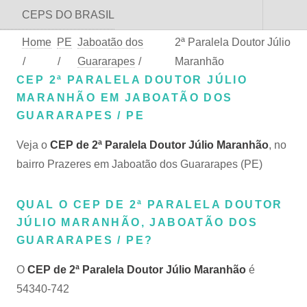
CEPS DO BRASIL
Home
PE
Jaboatão dos
2ª Paralela Doutor Júlio
/
/
Guararapes
/
Maranhão
CEP 2ª PARALELA DOUTOR JÚLIO
MARANHÃO EM JABOATÃO DOS
GUARARAPES / PE
Veja o
CEP de 2ª Paralela Doutor Júlio Maranhão
, no
bairro Prazeres em Jaboatão dos Guararapes (PE)
QUAL O CEP DE 2ª PARALELA DOUTOR
JÚLIO MARANHÃO, JABOATÃO DOS
GUARARAPES / PE?
O
CEP de 2ª Paralela Doutor Júlio Maranhão
é
54340-742