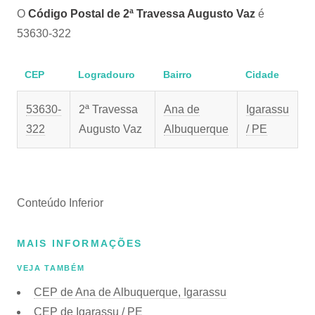
O
Código Postal de 2ª Travessa Augusto Vaz
é
53630-322
CEP
Logradouro
Bairro
Cidade
53630-
2ª Travessa
Ana de
Igarassu
322
Augusto Vaz
Albuquerque
/ PE
Conteúdo Inferior
MAIS INFORMAÇÕES
VEJA TAMBÉM
CEP de Ana de Albuquerque, Igarassu
CEP de Igarassu / PE