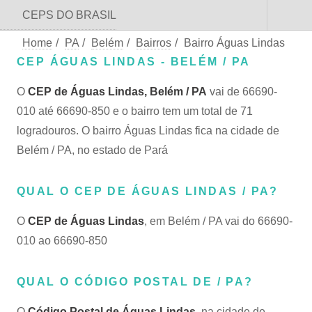
CEPS DO BRASIL
Home
/
PA
/
Belém
/
Bairros
/
Bairro Águas Lindas
CEP ÁGUAS LINDAS - BELÉM / PA
O
CEP de Águas Lindas, Belém / PA
vai de 66690-
010 até 66690-850 e o bairro tem um total de 71
logradouros. O bairro Águas Lindas fica na cidade de
Belém / PA, no estado de Pará
QUAL O CEP DE ÁGUAS LINDAS / PA?
O
CEP de Águas Lindas
, em Belém / PA vai do 66690-
010 ao 66690-850
QUAL O CÓDIGO POSTAL DE / PA?
O
Código Postal de Águas Lindas
, na cidade de