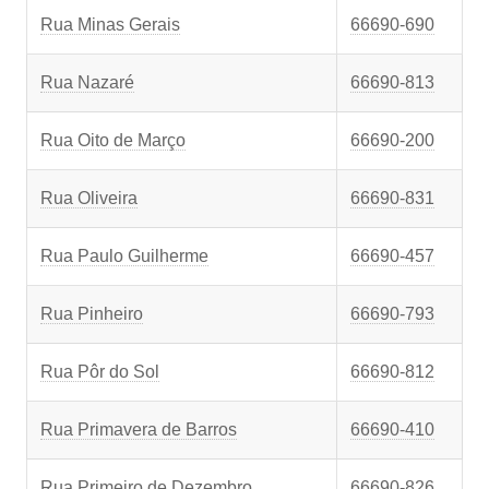
Rua Minas Gerais
66690-690
Rua Nazaré
66690-813
Rua Oito de Março
66690-200
Rua Oliveira
66690-831
Rua Paulo Guilherme
66690-457
Rua Pinheiro
66690-793
Rua Pôr do Sol
66690-812
Rua Primavera de Barros
66690-410
Rua Primeiro de Dezembro
66690-826