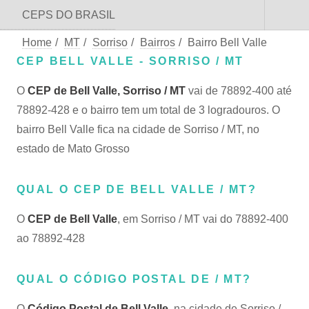
CEPS DO BRASIL
Home
/
MT
/
Sorriso
/
Bairros
/
Bairro Bell Valle
CEP BELL VALLE - SORRISO / MT
O
CEP de Bell Valle, Sorriso / MT
vai de 78892-400 até
78892-428 e o bairro tem um total de 3 logradouros. O
bairro Bell Valle fica na cidade de Sorriso / MT, no
estado de Mato Grosso
QUAL O CEP DE BELL VALLE / MT?
O
CEP de Bell Valle
, em Sorriso / MT vai do 78892-400
ao 78892-428
QUAL O CÓDIGO POSTAL DE / MT?
O
Código Postal de Bell Valle
, na cidade de Sorriso /