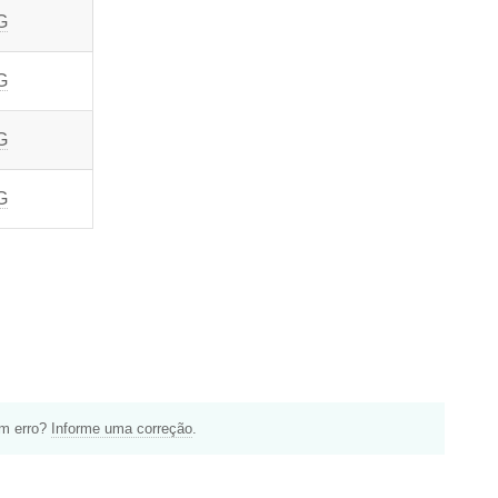
G
G
G
G
um erro?
Informe uma correção
.