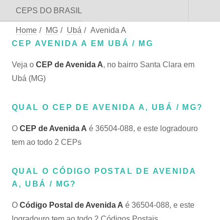
CEPS DO BRASIL
Home
/
MG
/
Ubá
/
Avenida A
CEP AVENIDA A EM UBÁ / MG
Veja o
CEP de Avenida A
, no bairro Santa Clara em
Ubá (MG)
QUAL O CEP DE AVENIDA A, UBÁ / MG?
O
CEP de Avenida A
é 36504-088, e este logradouro
tem ao todo 2 CEPs
QUAL O CÓDIGO POSTAL DE AVENIDA
A, UBÁ / MG?
O
Código Postal de Avenida A
é 36504-088, e este
logradouro tem ao todo 2 Códigos Postais