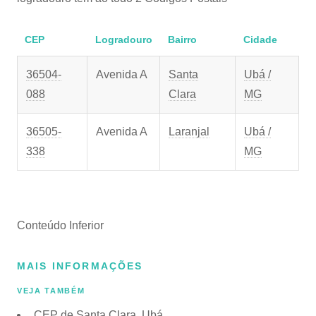
CEP
Logradouro
Bairro
Cidade
36504-
Avenida A
Santa
Ubá /
088
Clara
MG
36505-
Avenida A
Laranjal
Ubá /
338
MG
Conteúdo Inferior
MAIS INFORMAÇÕES
VEJA TAMBÉM
CEP de Santa Clara, Ubá