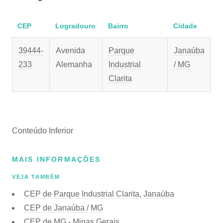
CEP
Logradouro
Bairro
Cidade
39444-
Avenida
Parque
Janaúba
233
Alemanha
Industrial
/ MG
Clarita
Conteúdo Inferior
MAIS INFORMAÇÕES
VEJA TAMBÉM
CEP de Parque Industrial Clarita, Janaúba
CEP de Janaúba / MG
CEP de MG - Minas Gerais