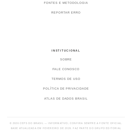
FONTES E METODOLOGIA
REPORTAR ERRO
INSTITUCIONAL
SOBRE
FALE CONOSCO
TERMOS DE USO
POLÍTICA DE PRIVACIDADE
ATLAS DE DADOS BRASIL
© 2026 CEPS DO BRASIL — INFORMATIVO; CONFIRA SEMPRE A FONTE OFICIAL.
BASE ATUALIZADA EM FEVEREIRO DE 2026. FAZ PARTE DO GRUPO EDITORIAL