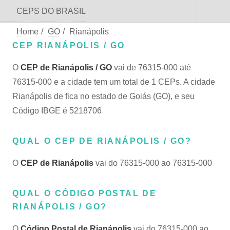
CEPS DO BRASIL
Home
/
GO
/
Rianápolis
CEP RIANÁPOLIS / GO
O
CEP de Rianápolis / GO
vai de 76315-000 até
76315-000 e a cidade tem um total de 1 CEPs. A cidade
Rianápolis de fica no estado de Goiás (GO), e seu
Código IBGE é 5218706
QUAL O CEP DE RIANÁPOLIS / GO?
O
CEP de Rianápolis
vai do 76315-000 ao 76315-000
QUAL O CÓDIGO POSTAL DE
RIANÁPOLIS / GO?
O
Código Postal de Rianápolis
vai do 76315-000 ao